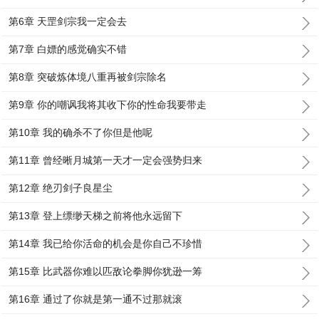
第6章 天罡剑宗我一定会去
第7章 白嫖的感觉确实不错
第8章 突破炼体境八重再被剑宗除名
第9章 你的嘲讽我将其收下你的性命我要带走
第10章 我的确杀不了你但是他呢
第11章 曾经晰月城第一天才一定会强势归来
第12章 绝刃剑子良星尘
第13章 登上缥缈天梯之前将他永远留下
第14章 我已给你活命的机会是你自己不珍惜
第15章 比武器你难以匹敌论拳脚你犹逊一筹
第16章 通过了你就是第一通不过那就滚