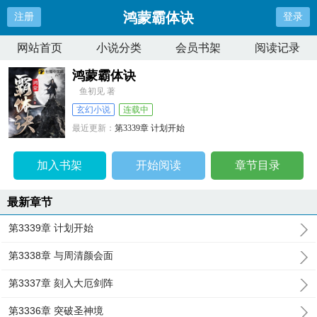
鸿蒙霸体诀
注册
登录
网站首页
小说分类
会员书架
阅读记录
鸿蒙霸体诀
鱼初见 著
玄幻小说
连载中
最近更新：
第3339章 计划开始
更新时间：
2026-08-09 02:11:44
加入书架
开始阅读
章节目录
最新章节
第3339章 计划开始
第3338章 与周清颜会面
第3337章 刻入大厄剑阵
第3336章 突破圣神境