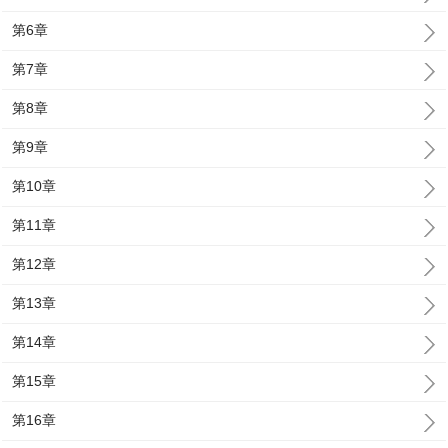
第6章
第7章
第8章
第9章
第10章
第11章
第12章
第13章
第14章
第15章
第16章