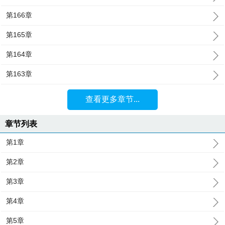
第166章
第165章
第164章
第163章
查看更多章节...
章节列表
第1章
第2章
第3章
第4章
第5章