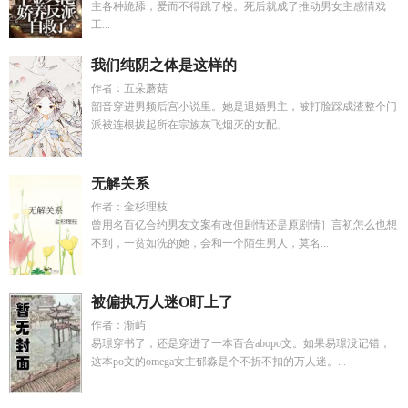
主各种跪舔，爱而不得跳了楼。死后就成了推动男女主感情戏
工...
我们纯阴之体是这样的
作者：五朵蘑菇
韶音穿进男频后宫小说里。她是退婚男主，被打脸踩成渣整个门
派被连根拔起所在宗族灰飞烟灭的女配。...
无解关系
作者：金杉理枝
曾用名百亿合约男友文案有改但剧情还是原剧情］言初怎么也想
不到，一贫如洗的她，会和一个陌生男人，莫名...
被偏执万人迷O盯上了
作者：渐屿
易璟穿书了，还是穿进了一本百合abopo文。如果易璟没记错，
这本po文的omega女主郁淼是个不折不扣的万人迷。...