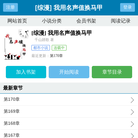
[综漫] 我用名声值换马甲
注册
登录
网站首页
小说分类
会员书架
阅读记录
[综漫] 我用名声值换马甲
千山踏歌 著
都市小说
连载中
最近更新：
第170章
更新时间：
2025-07-18 06:21:55
加入书架
开始阅读
章节目录
最新章节
第170章
第169章
第168章
第167章