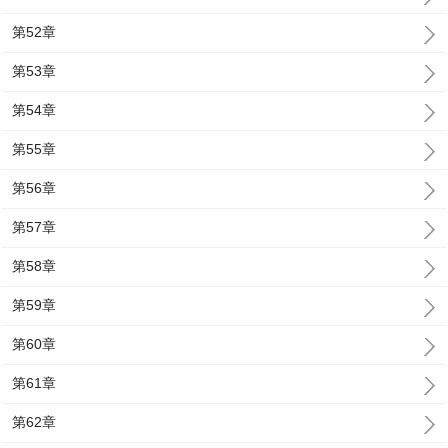
第52章
第53章
第54章
第55章
第56章
第57章
第58章
第59章
第60章
第61章
第62章