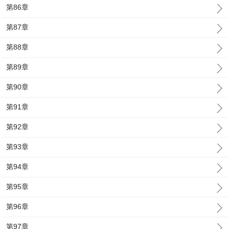
第86章
第87章
第88章
第89章
第90章
第91章
第92章
第93章
第94章
第95章
第96章
第97章