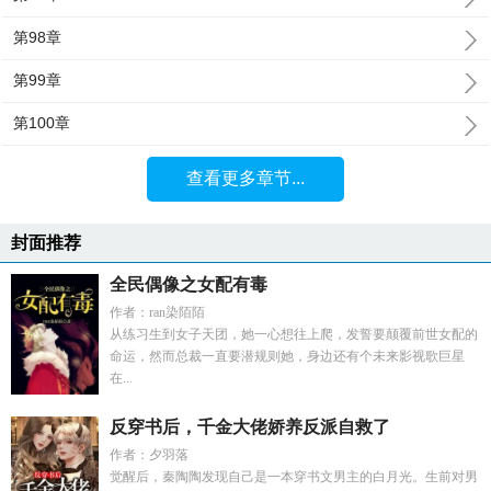
第98章
第99章
第100章
查看更多章节...
封面推荐
全民偶像之女配有毒
作者：ran染陌陌
从练习生到女子天团，她一心想往上爬，发誓要颠覆前世女配的
命运，然而总裁一直要潜规则她，身边还有个未来影视歌巨星
在...
反穿书后，千金大佬娇养反派自救了
作者：夕羽落
觉醒后，秦陶陶发现自己是一本穿书文男主的白月光。生前对男