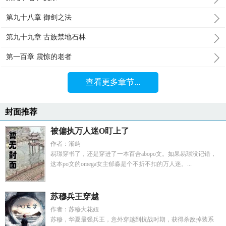
第九十八章 御剑之法
第九十九章 古族禁地石林
第一百章 震惊的老者
查看更多章节...
封面推荐
被偏执万人迷O盯上了
作者：渐屿
易璟穿书了，还是穿进了一本百合abopo文。如果易璟没记错，
这本po文的omega女主郁淼是个不折不扣的万人迷。...
苏穆兵王穿越
作者：苏穆大花妞
苏穆，华夏最强兵王，意外穿越到抗战时期，获得杀敌掉装系