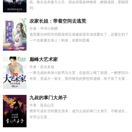
统。每次击杀敌方士兵，就会掉落各种物资，解锁成就，更能得
到...
农家长姐：带着空间去逃荒
作者：书书小刺猬
逃荒重生种田空间团宠萌宝基建甜宠宋清瑶重生了，还重生到了
一个农家傻女身上！刚来，就看到恶毒...
巅峰大艺术家
作者：若水多福
一事无成的单身大龄男马大宽，在饭局上喝了假酒，一醉梦回16
年前，变成大一新生，那些褪色的梦想和遗憾，终于有了大展...
九叔的掌门大弟子
作者：莲花山主
携带可成长空间重生清末，成为九叔的掌门大弟子。不断成长，
并开山立派。...