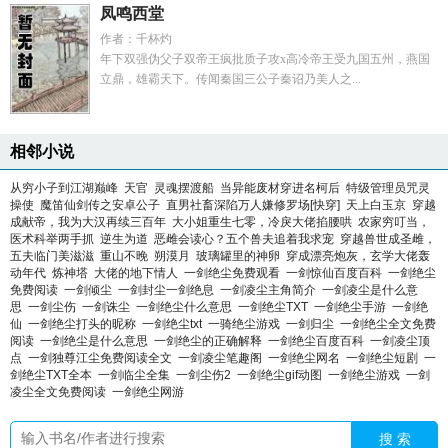
凤鸣西堂
作者：千杯灼
年下双强伪父子双帝王疯批质子攻x高冷帝王受九国五州，燕国
立鼎，雄霸天下。传闻秦国三公子秦诏乃美人之...
相邻小说
从穷小子到江湖巅峰
天官
灵魂摆渡船
当异能废材穿进名柯后
特级管理员咒灵
操使
魔笛仙剑传之安卓公子
直男社畜深陷万人嫌修罗场[快穿]
天上白玉京
穿越
成献帝，我为大汉再续三百年
大小姐重生七零，冷戾大佬掐腰哄
农家穷叮当，
医术科举两手抓
逆生为道
恶雌会读心？五个兽夫追着我求宠
穿越兽世成圣雌，
五夫临门美滋滋
重山不晚
朔漠月
玻璃罐里的神卵
穿成漂亮炮灰，玄学大佬轰
动年代
炼神塔
大佬的地下情人
一剑绝尘免费观看
一剑惊仙百度百科
一剑绝尘
免费阅读
一剑倾尘
一剑封尘一剑绝息
一剑凌尘主角简介
一剑凌尘是什么意
思
一剑尘伤
一剑诛尘
一剑绝尘什么意思
一剑绝尘TXT
一剑绝尘手游
一剑绝
仙
一剑绝尘打头的昵称
一剑绝尘txt
一骑绝尘游戏
一剑归尘
一剑绝尘全文免费
阅读
一剑绝尘是什么意思
一剑绝尘的正确解释
一剑绝尘百度百科
一剑凌尘顶
点
一剑独尊江尘免费阅读全文
一剑凌尘笔趣阁
一剑绝尘网名
一剑绝尘短剧
一
剑绝尘TXT全本
一剑临尘全集
一剑尘伤2
一剑绝尘gif动图
一剑绝尘游戏
一剑
凌尘全文免费阅读
一剑绝尘网游
搜 索