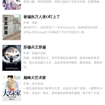
来恶心她，洞房花烛夜，居然让她这个王妃去伺候，想羞辱她...
被偏执万人迷O盯上了
作者：渐屿
易璟穿书了，还是穿进了一本百合abopo文。如果易璟没记错，
这本po文的omega女主郁淼是个不折不扣的万人迷。...
苏穆兵王穿越
作者：苏穆大花妞
苏穆，华夏最强兵王，意外穿越到抗战时期，获得杀敌掉装系
统。每次击杀敌方士兵，就会掉落各种物资，解锁成就，更能得
到...
巅峰大艺术家
作者：若水多福
一事无成的单身大龄男马大宽，在饭局上喝了假酒，一醉梦回16
年前，变成大一新生，那些褪色的梦想和遗憾，终于有了大展...