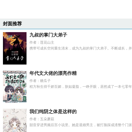
封面推荐
九叔的掌门大弟子
作者：莲花山主
携带可成长空间重生清末，成为九叔的掌门大弟子。不断成长，并开
年代文大佬的漂亮作精
作者：糖瓜子
程方秋生得千娇百媚，肤如凝脂，一睁开眼，居然成了一本七零年代
我们纯阴之体是这样的
作者：五朵蘑菇
韶音穿进男频后宫小说里。她是退婚男主，被打脸踩成渣整个门派被