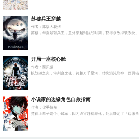
苏穆兵王穿越
作者：苏穆大花妞
苏穆，华夏最强兵王，意外穿越到抗战时期，获得杀敌掉装系统。每
开局一座核心舱
作者：西贝猫
以战锤之火，审判庭之魂，跨越万千星河，对抗混沌邪神！西贝猫出
小说家的边缘角色自救指南
作者：你手短短
楚祖上辈子是个小说家，因为通宵赶稿猝死，死后绑定了「边缘角色