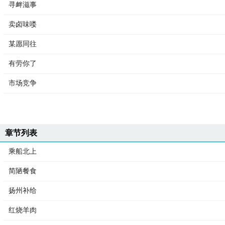
寻衅滋事
卖卤味喽
某愿同往
有劳你了
市场竞争
章节列表
乘船北上
简陋餐食
扬州补给
红烧羊肉