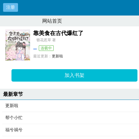
注册
网站首页
靠美食在古代爆红了
簪花惹草 著
连载中
最近更新：
更新啦
更新时间：
2025-08-24 00:45:05
加入书架
最新章节
更新啦
帮个小忙
福兮祸兮