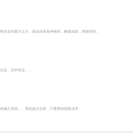
次击杀敌方士兵，就会掉落各种物资，解锁成就，更能得到...
品，完本保证。...
修正系统」。系统提出交易，只要楚祖能扮演并...