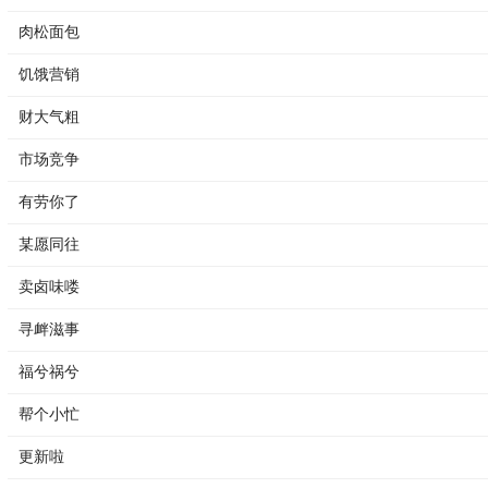
肉松面包
饥饿营销
财大气粗
市场竞争
有劳你了
某愿同往
卖卤味喽
寻衅滋事
福兮祸兮
帮个小忙
更新啦