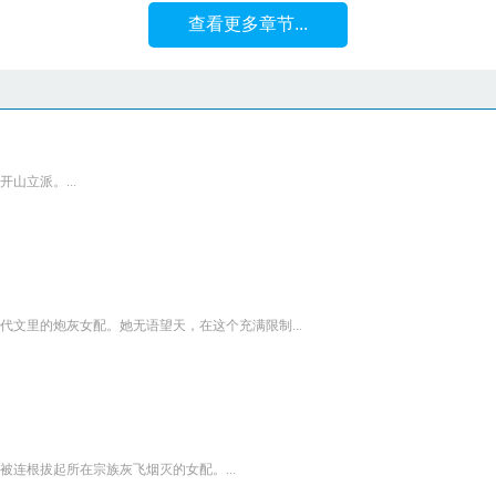
查看更多章节...
山立派。...
文里的炮灰女配。她无语望天，在这个充满限制...
连根拔起所在宗族灰飞烟灭的女配。...