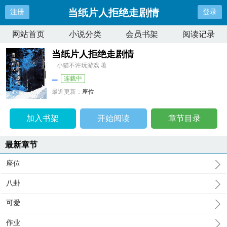
当纸片人拒绝走剧情
注册
登录
网站首页
小说分类
会员书架
阅读记录
当纸片人拒绝走剧情
小猫不许玩游戏 著
连载中
最近更新：
座位
更新时间：
2025-08-16 04:10:53
加入书架
开始阅读
章节目录
最新章节
座位
八卦
可爱
作业