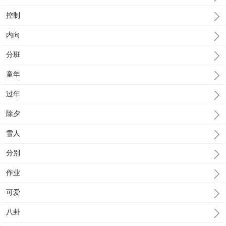
控制
内向
分班
童年
过年
除夕
雪人
分别
作业
可爱
八卦