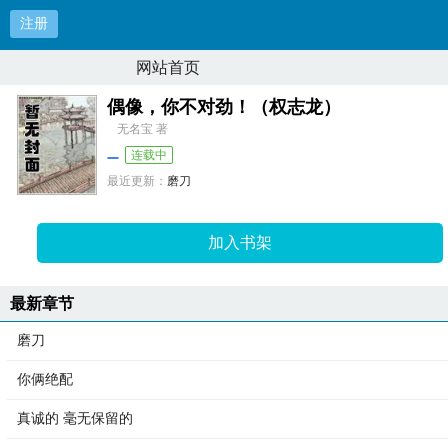
注册
网站首页
偶像，你不对劲！（权志龙）
无名宝 著
连载中
最近更新：
磨刀
更新时间：
2025-10-20 04:37:35
加入书架
最新章节
磨刀
你俩绝配
真诚的 毫无保留的