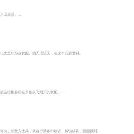
山立派。...
文里的炮灰女配。她无语望天，在这个充满限制...
连根拔起所在宗族灰飞烟灭的女配。...
次击杀敌方士兵，就会掉落各种物资，解锁成就，更能得到...