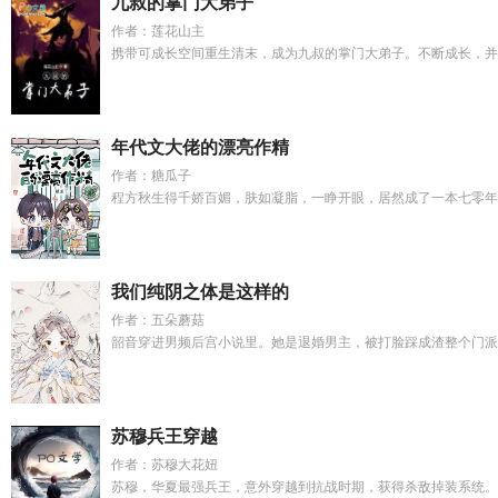
九叔的掌门大弟子
作者：莲花山主
携带可成长空间重生清末，成为九叔的掌门大弟子。不断成长，并开
年代文大佬的漂亮作精
作者：糖瓜子
程方秋生得千娇百媚，肤如凝脂，一睁开眼，居然成了一本七零年代
我们纯阴之体是这样的
作者：五朵蘑菇
韶音穿进男频后宫小说里。她是退婚男主，被打脸踩成渣整个门派被
苏穆兵王穿越
作者：苏穆大花妞
苏穆，华夏最强兵王，意外穿越到抗战时期，获得杀敌掉装系统。每