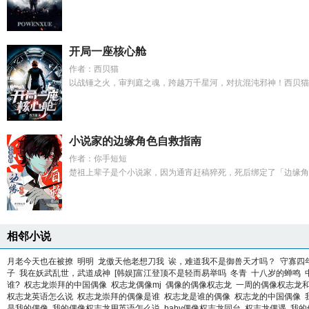
开局一座核心舱
作者：西贝猫
以战锤之火，审判庭之魂，跨越万千星河，对抗混沌邪神！西贝猫出
小说家的边缘角色自救指南
作者：你手短短
楚祖上辈子是个小说家，因为通宵赶稿猝死，死后绑定了「边缘角色
相邻小说
月老今天也在被撩
明明
龙傲天他老想刀我
诶，难道我不是御兽天才吗？
守寡四
子
我在妖武乱世，武道成神
[韩娱]富江登顶不是轻而易举吗
冬青
十八岁的蝉鸣
谁?
权志龙崇拜的中国偶像
权志龙偶像mj
偶像的偶像权志龙
一周的偶像权志龙和bl
权志龙英语怎么说
权志龙崇拜的偶像是谁
权志龙是谁的偶像
权志龙的中国偶像
是我的偶像
我的偶像权志龙用英语怎么说
baby偶像权志龙同台
权志龙偶遇
我的