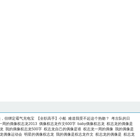
级，但绑定霉气充电宝
【全职高手】小船
难道我受不起这个热吻？
考古队的日
一周的偶像权志龙2013
偶像权志龙作文600字
baby偶像权志龙
权志龙的偶像是
志龙
我的偶像权志龙500字
权志龙自己的偶像是谁
权志龙一周的偶像
我的偶像是
志龙偶像运动会
明星的偶像权志龙
我的偶像是权志龙作文
权志龙的偶像是
权志龙