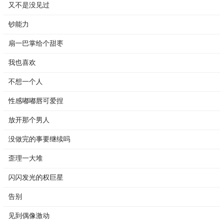
又不是没见过
钞能力
扇一巴掌给个甜枣
我也喜欢
不想一个人
性感嘟嘟唇可爱捏
放开那个男人
没做完的事要继续吗
歪理一大堆
闪闪发光的权巨星
告别
见到偶像激动