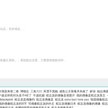
品，完本保证。...
修正系统」。系统提出交易，只要楚祖能扮演并...
年我迎来第二春
博物志
三食六计
风雪不渡她
咸鱼公主靠毒术杀疯了
娇溺
福运满
中蛊后和死对头圣子HE了
不虚此婚
权志龙的偶像是谁图片
我的偶像是权志龙英文
ackpink
权志龙是偶像吗
权志龙偶像是
权志龙 sorry but i love you
韩国偶像权
我的偶像权志龙800字
写偶像权志龙的作文
权志龙偶像日本
权志龙偶像的偶像
权
偶像权志龙
有哪些明星的偶像是权志龙
权志龙偶像是谁?