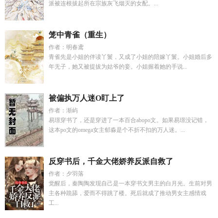
派被连根拔起所在宗族灰飞烟灭的女配。...
笼中青雀（重生）
作者：明春鸢
青雀先是小姐的伴读丫鬟，又成了小姐的陪嫁丫鬟。小姐婚后多
年无子，她又被提拔为姑爷的妾。小姐握着她的手说...
被偏执万人迷O盯上了
作者：渐屿
易璟穿书了，还是穿进了一本百合abopo文。如果易璟没记错，
这本po文的omega女主郁淼是个不折不扣的万人迷。...
反穿书后，千金大佬娇养反派自救了
作者：夕羽落
觉醒后，秦陶陶发现自己是一本穿书文男主的白月光。生前对男
主各种跪舔，爱而不得跳了楼。死后就成了推动男女主感情戏
工...