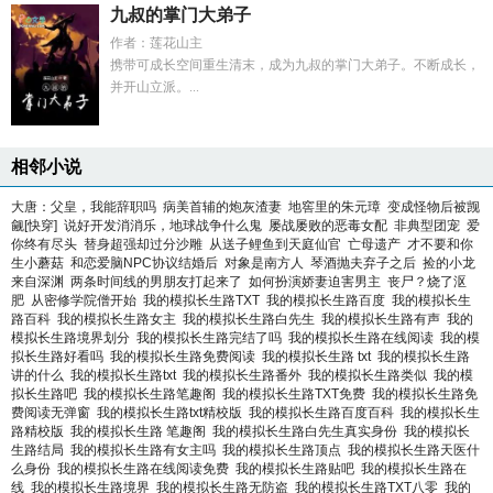
九叔的掌门大弟子
作者：莲花山主
携带可成长空间重生清末，成为九叔的掌门大弟子。不断成长，
并开山立派。...
相邻小说
大唐：父皇，我能辞职吗
病美首辅的炮灰渣妻
地窖里的朱元璋
变成怪物后被觊
觎[快穿]
说好开发消消乐，地球战争什么鬼
屡战屡败的恶毒女配
非典型团宠
爱
你终有尽头
替身超强却过分沙雕
从送子鲤鱼到天庭仙官
亡母遗产
才不要和你
生小蘑菇
和恋爱脑NPC协议结婚后
对象是南方人
琴酒抛夫弃子之后
捡的小龙
来自深渊
两条时间线的男朋友打起来了
如何扮演娇妻迫害男主
丧尸？烧了沤
肥
从密修学院僧开始
我的模拟长生路TXT
我的模拟长生路百度
我的模拟长生
路百科
我的模拟长生路女主
我的模拟长生路白先生
我的模拟长生路有声
我的
模拟长生路境界划分
我的模拟长生路完结了吗
我的模拟长生路在线阅读
我的模
拟长生路好看吗
我的模拟长生路免费阅读
我的模拟长生路 txt
我的模拟长生路
讲的什么
我的模拟长生路txt
我的模拟长生路番外
我的模拟长生路类似
我的模
拟长生路吧
我的模拟长生路笔趣阁
我的模拟长生路TXT免费
我的模拟长生路免
费阅读无弹窗
我的模拟长生路txt精校版
我的模拟长生路百度百科
我的模拟长生
路精校版
我的模拟长生路 笔趣阁
我的模拟长生路白先生真实身份
我的模拟长
生路结局
我的模拟长生路有女主吗
我的模拟长生路顶点
我的模拟长生路天医什
么身份
我的模拟长生路在线阅读免费
我的模拟长生路贴吧
我的模拟长生路在
线
我的模拟长生路境界
我的模拟长生路无防盗
我的模拟长生路TXT八零
我的