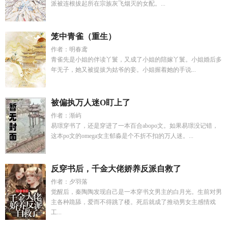
派被连根拔起所在宗族灰飞烟灭的女配。...
笼中青雀（重生）
作者：明春鸢
青雀先是小姐的伴读丫鬟，又成了小姐的陪嫁丫鬟。小姐婚后多
年无子，她又被提拔为姑爷的妾。小姐握着她的手说...
被偏执万人迷O盯上了
作者：渐屿
易璟穿书了，还是穿进了一本百合abopo文。如果易璟没记错，
这本po文的omega女主郁淼是个不折不扣的万人迷。...
反穿书后，千金大佬娇养反派自救了
作者：夕羽落
觉醒后，秦陶陶发现自己是一本穿书文男主的白月光。生前对男
主各种跪舔，爱而不得跳了楼。死后就成了推动男女主感情戏
工...