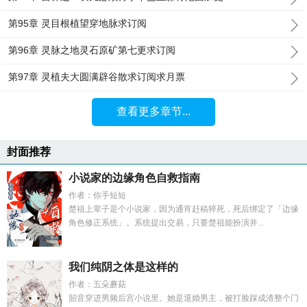
第95章 灵目根植望穿地脉求订阅
第96章 灵脉之地灵石原矿第七更求订阅
第97章 灵植夫大圆满辟谷散求订阅求月票
查看更多章节...
封面推荐
小说家的边缘角色自救指南
作者：你手短短
楚祖上辈子是个小说家，因为通宵赶稿猝死，死后绑定了「边缘
角色修正系统」。系统提出交易，只要楚祖能扮演并...
我们纯阴之体是这样的
作者：五朵蘑菇
韶音穿进男频后宫小说里。她是退婚男主，被打脸踩成渣整个门