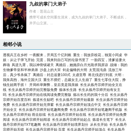
九叔的掌门大弟子
作者：莲花山主
携带可成长空间重生清末，成为九叔的掌门大弟子。不断成长，
并开山立派。...
相邻小说
透视兵王在乡村
一夜醒来，开局五个亿到账
重生：我放弃校花，独宠小同桌
华
娱：从让子弹飞开始
完蛋，我来到自己写的垃圾书里了
一胎四宝，渣爹追妻火
葬场
凤逆九霄，我以神骨镇诸天
离婚后，她抛弃白月光跪求我原谅
战锤：我的
生物爹帝皇和半神弟弟
沙盘上的大宋
剑走偏锋的大明
太荒混沌鼎
流放三年
后，真少爷杀疯了
离婚后：封总追妻100式
太虚至尊
将北伐进行到底
大明：
我朱高煦，海外立国大汉
重生不摆烂，总裁女主人生崩了
重生七零住大院，挣
钱生娃两手抓！
开局科举舞弊，皇后竟是我亲娘
长生从炼丹宗师开始全文在
线
长生从炼丹宗师开始完整版免费
炼体长生路
长生从炼丹宗师开始有女主
吗
长生从炼丹宗师开始在线阅读免费完整版
炼出长生药的我十分后
长生从炼丹
宗师开始百度百科
炼道长生贴吧
长生从炼丹宗师开始最新
长生从炼丹宗师开始
免费
长生从炼丹宗师开始无弹窗
长生从炼丹宗师开始顶点中文
长生从炼丹宗师
开始全文
长生从炼丹宗师开始笔趣阁免费
长生从炼丹宗师开始笔趣阁手机版
长
生从炼丹宗师开始 雨去欲续
长生从炼丹宗师开始在线
长生从炼丹宗师开始免费
阅读
长生从炼丹宗师开始阅读
长生从炼丹宗师开始起点
炼道长生笔下
长生从
炼丹宗师开始TXT笔趣阁
长生从炼丹宗师开始境界划分
从长生开始
长生从炼丹
宗师开始无错
长生从炼丹宗师开始 百度
长生从炼丹宗师开始顶点
长生从炼丹