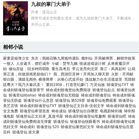
九叔的掌门大弟子
作者：莲花山主
携带可成长空间重生清末，成为九叔的掌门大弟子。不断成长，
并开山立派。...
相邻小说
家妻是核弹少女
东京：我能召唤九尾狐特遣队
瘤剑仙
开局被绑票，解锁华娱第
一狠人
人在诸天，摆烂成帝
斗破：焚穹九幽
怪谈游戏设计师
从将夜魔宗开
始
修仙弃徒，回乡种田唱歌
重生高考后
李云龙亮剑北宋
香江：风再起时
让祸
害正道，你做游戏奖励他们？
我，西游巨灵神！开局加入聊天群
火影：开局献
祭白眼，满级见闻色
横推两界：从唯心武道开始
谍战魅力在生活诡道里
骂我朝
廷鹰犬？我乃大秦武圣！
重回1958，打造世纪豪门
万灵仙族
斩魂登仙TXT
铸
命成剑斩魂登仙最新章节
铸命成剑斩魂登仙免费阅读
斩魂登仙起点
斩魂登仙类
似
斩魂登仙libahao
铸命成剑斩魂登仙无错版
铸命成剑斩魂登仙
铸命成剑斩魂
登仙无防盗
斩魂登仙什么意思
斩魂登仙 第529章
斩魂登仙免费观看
斩魂登仙
美艺言情
铸命成剑斩魂登仙TXT
斩魂登仙正文目录-佳创文学
铸命成剑斩魂登仙
全文免费
斩魂登仙希望首发
铸命成仙
斩魂登仙出自哪里
电视剧铸剑魂
铸剑祭
魂电影
斩魂登仙正文目录_真迷书屋
铸命成剑斩魂登仙笔趣阁
斩魂登仙吧
铸命
成剑斩魂登仙免费阅读无弹窗
斩魂登仙
斩魂登仙快眼看书
铸命成剑斩魂登仙篱
笆好文学
铸命成剑
斩魂登仙 520
斩魂登仙篱笆好文学
铸命成剑斩魂登仙百度
百科
斩魂登仙 派大康