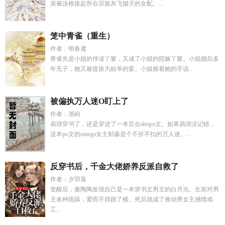
派被连根拔起所在宗族灰飞烟灭的女配。...
笼中青雀（重生）
作者：明春鸢
青雀先是小姐的伴读丫鬟，又成了小姐的陪嫁丫鬟。小姐婚后多
年无子，她又被提拔为姑爷的妾。小姐握着她的手说...
被偏执万人迷O盯上了
作者：渐屿
易璟穿书了，还是穿进了一本百合abopo文。如果易璟没记错，
这本po文的omega女主郁淼是个不折不扣的万人迷。...
反穿书后，千金大佬娇养反派自救了
作者：夕羽落
觉醒后，秦陶陶发现自己是一本穿书文男主的白月光。生前对男
主各种跪舔，爱而不得跳了楼。死后就成了推动男女主感情戏
工...