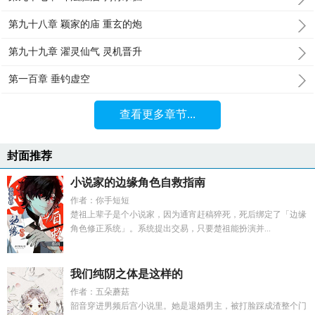
第九十八章 颖家的庙 重玄的炮
第九十九章 濯灵仙气 灵机晋升
第一百章 垂钓虚空
查看更多章节...
封面推荐
小说家的边缘角色自救指南
作者：你手短短
楚祖上辈子是个小说家，因为通宵赶稿猝死，死后绑定了「边缘
角色修正系统」。系统提出交易，只要楚祖能扮演并...
我们纯阴之体是这样的
作者：五朵蘑菇
韶音穿进男频后宫小说里。她是退婚男主，被打脸踩成渣整个门